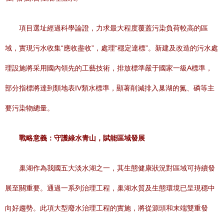
項目選址經過科學論證，力求最大程度覆蓋污染負荷較高的區
域，實現污水收集“應收盡收”，處理“穩定達標”。新建及改造的污水處
理設施將采用國內領先的工藝技術，排放標準嚴于國家一級A標準，
部分指標將達到類地表IV類水標準，顯著削減排入巢湖的氮、磷等主
要污染物總量。
戰略意義：守護綠水青山，賦能區域發展
巢湖作為我國五大淡水湖之一，其生態健康狀況對區域可持續發
展至關重要。通過一系列治理工程，巢湖水質及生態環境已呈現穩中
向好趨勢。此項大型廢水治理工程的實施，將從源頭和末端雙重發