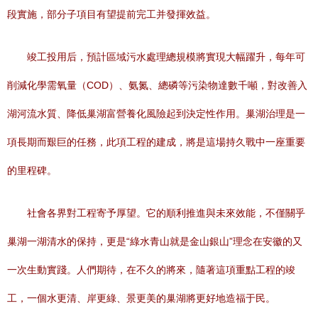
段實施，部分子項目有望提前完工并發揮效益。
竣工投用后，預計區域污水處理總規模將實現大幅躍升，每年可
削減化學需氧量（COD）、氨氮、總磷等污染物達數千噸，對改善入
湖河流水質、降低巢湖富營養化風險起到決定性作用。巢湖治理是一
項長期而艱巨的任務，此項工程的建成，將是這場持久戰中一座重要
的里程碑。
社會各界對工程寄予厚望。它的順利推進與未來效能，不僅關乎
巢湖一湖清水的保持，更是“綠水青山就是金山銀山”理念在安徽的又
一次生動實踐。人們期待，在不久的將來，隨著這項重點工程的竣
工，一個水更清、岸更綠、景更美的巢湖將更好地造福于民。