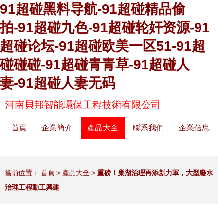
91超碰黑料导航-91超碰精品偷
拍-91超碰九色-91超碰轮奸资源-91
超碰论坛-91超碰欧美一区51-91超
碰碰碰-91超碰青青草-91超碰人
妻-91超碰人妻无码
河南貝邦智能環保工程技術有限公司
首頁
企業簡介
產品大全
聯系我們
企業信息
當前位置：
首頁
>
產品大全
>
重磅！巢湖治理再添新力軍，大型廢水
治理工程動工興建